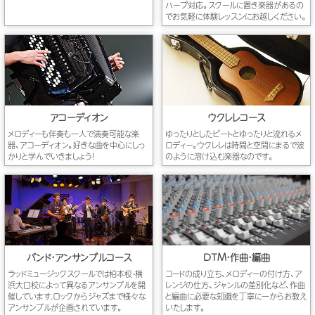
ハープ対応。スクールに置き楽器があるの
でお気軽に体験レッスンにお越しください。
アコーディオン
ウクレレコース
メロディーも伴奏も一人で演奏可能な楽
ゆったりとしたビートとゆったりと流れるメ
器、アコーディオン。好きな曲を中心にしっ
ロディー。ウクレレは時間と空間にまるで波
かりと学んでいきましょう！
のように溶け込む楽器なのです。
バンド・アンサンブルコース
DTM・作曲・編曲
ラッドミュージックスクールでは柏本校・横
コードの成り立ち、メロディーの付け方、ア
浜大口校によって異なるアンサンブルを開
レンジの仕方、ジャンルの差別化など、作曲
催しています.ロックからジャズまで様々な
と編曲に必要な知識を丁寧に一からお教え
アンサンブルが企画されています。
いたします。