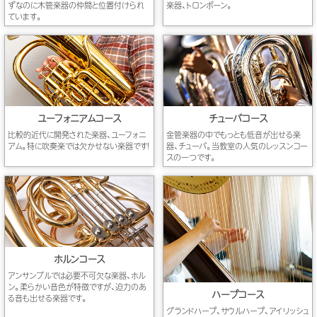
ずなのに木管楽器の仲間と位置付けられ
楽器、トロンボーン。
ています。
ユーフォニアムコース
チューバコース
比較的近代に開発された楽器、ユーフォニ
金管楽器の中でもっとも低音が出せる楽
アム。特に吹奏楽では欠かせない楽器です！
器、チューバ。当教室の人気のレッスンコー
スの一つです。
ホルンコース
アンサンブルでは必要不可欠な楽器、ホル
ン。柔らかい音色が特徴ですが、迫力のあ
ハープコース
る音も出せる楽器です。
グランドハープ、サウルハープ、アイリッシュ