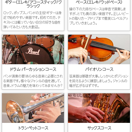
ギター（エレキ/アコースティック/ク
ベース（エレキ/ウッドベース)
ラシック
縁の下の力持ち！ベースは単音で演奏しま
ロック、ポップス、バンドの主役！ギターは身
すが、とても奥の深い楽器です。正しいビー
近で始めやすい楽器です。初めての方、テ
トの取り方～アドリブまで着実にレベルアッ
キストには載っていない自分の好きな曲を
プしていきましょう。
弾いてみたい方も大歓迎。
ドラム・パーカッションコース
バイオリンコース
バンド演奏の要！あらゆる音楽に必要とされ
弦楽器は基礎が大事。しっかりとポジション
る楽器です。様々なジャンルの曲を通して、
を抑えるように練習しましょう。ジャンルの
音楽、ドラムの魅力を味わってみませんか？
幅が広がるはずです。
トランペットコース
サックスコース