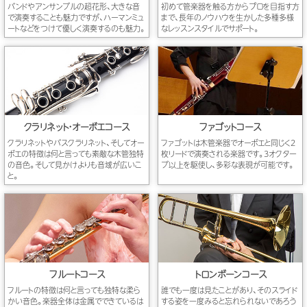
バンドやアンサンブルの超花形、大きな音
初めて管楽器を触る方からプロを目指す方
で演奏することも魅力ですが、ハーマンミュ
まで、長年のノウハウを生かした多種多様
ートなどをつけて優しく演奏するのも魅力。
なレッスンスタイルでサポート。
クラリネット・オーボエコース
ファゴットコース
クラリネットやバスクラリネット、そしてオー
ファゴットは木管楽器でオーボエと同じく2
ボエの特徴は何と言っても素敵な木管独特
枚リードで演奏される楽器です。3オクター
の音色。そして見かけよりも音域が広いこ
ブ以上を駆使し、多彩な表現が可能です。
と。
フルートコース
トロンボーンコース
フルートの特徴は何と言っても独特な柔ら
誰でも一度は見たことがあり、そのスライド
かい音色。楽器全体は金属でできているは
する姿を一度みると忘れられないであろう