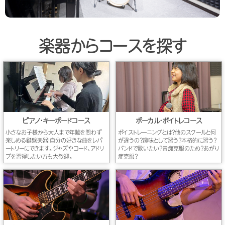
楽器からコースを探す
ピアノ・キーボードコース
ボーカル・ボイトレコース
小さなお子様から大人まで年齢を問わず
ボイストレーニングとは？他のスクールと何
楽しめる鍵盤楽器！自分の好きな曲をレパ
が違うの？趣味として習う？本格的に習う？
ートリーにできます。ジャズやコード、アドリ
バンドで歌いたい？音痴克服のため？あがり
ブを習得したい方も大歓迎。
症克服？