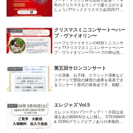
フード・ドリンク持ち込み大歓迎！！今
年のクリスマスもラッドで盛り上がりま
しょう♪??ラッドクリスマス会2025??音
楽あり、手品あり、ゲームあり！今回は
ハープ体験会やプロの演奏家によるミニ
コンサートもあります！ぜひご家族ご友
人と一緒に遊びに...
クリスマスミニコンサート〜ハー
クリスマス
プ・ヴァイオリン〜
ハープとヴァイオリンの特別ミニコンサ
ート??クリスマスミニコンサート〜ハー
プ・ヴァイオリン〜??ハープの柊山先生
とヴァイオリニスト小西さんとの特別ミ
ニコンサート♪クリスマスの曲をしっとり
聴きましょう♪15席限定となりますのでご
第五回サロンコンサート
コンサート
観覧ご希望の方...
ソロ演奏、お子様、クラシック演奏など
ステージで普段の練習の成果を発表でき
るコンサート形式の発表会です。柏駅す
ぐそば、ドイツ・Bechstein社のグランド
ピアノのある素敵なホール、京北ホール
で行います。どなたでもご見学いただけ
ます。入場無料...
エレジャズ Vol.5
ライブ
エレジャズがパワーアップ！！今回は会
場をあの柏WUUさんに移し、STEINWAY
& SONSグランドピアノありの本格的な
発表会を開催することとなりました！！
どなたでもご見学いただけます。入場無