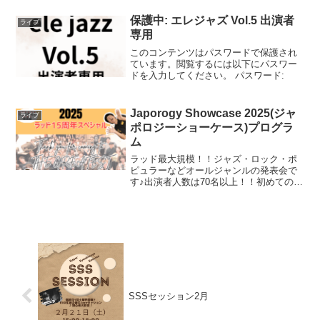
料♪エレジャズ Vol.5【日時】2026年5...
保護中: エレジャズ Vol.5 出演者
ライブ
専用
このコンテンツはパスワードで保護され
ています。閲覧するには以下にパスワー
ドを入力してください。 パスワード:
Japorogy Showcase 2025(ジャ
ライブ
ポロジーショーケース)プログラ
ム
ラッド最大規模！！ジャズ・ロック・ポ
ピュラーなどオールジャンルの発表会で
す♪出演者人数は70名以上！！初めての生
徒も！常連の生徒も！普段見かけない先
生も・・・！？オールジャンルでワクワ
クする会をぜひ一緒に楽しみましょう♪今
回はラッド15周年...
SSSセッション2月