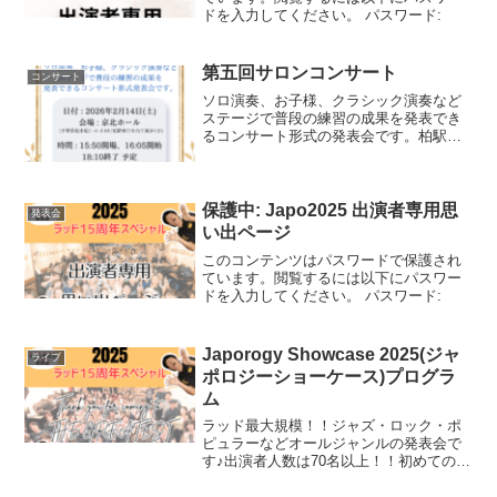
ドを入力してください。 パスワード:
第五回サロンコンサート
コンサート
ソロ演奏、お子様、クラシック演奏など
ステージで普段の練習の成果を発表でき
るコンサート形式の発表会です。柏駅す
ぐそば、ドイツ・Bechstein社のグランド
ピアノのある素敵なホール、京北ホール
で行います。どなたでもご見学いただけ
ます。入場無料...
保護中: Japo2025 出演者専用思
発表会
い出ページ
このコンテンツはパスワードで保護され
ています。閲覧するには以下にパスワー
ドを入力してください。 パスワード:
Japorogy Showcase 2025(ジャ
ライブ
ポロジーショーケース)プログラ
ム
ラッド最大規模！！ジャズ・ロック・ポ
ピュラーなどオールジャンルの発表会で
す♪出演者人数は70名以上！！初めての生
徒も！常連の生徒も！普段見かけない先
生も・・・！？オールジャンルでワクワ