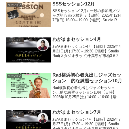
SSSセッション12月
セッション
SSSセッション12月♪ 一般の参加者／ジ
ャズ初心者/大歓迎 ♪【日時】2025年12月
7日(日) 16:00～19:00【場所】Studio Rad
千葉県柏市柏3-6-25 柏ツインビル2-1F04-
7161-3300【参加／見学費】参加...
わがままセッション4月
セッション
わがままセッション4月【日時】2025年4
月21日(月) 17:30～19:30【場所】Studio
Rad(スタジオラッド)千葉県柏市柏3-6-25
柏ツインビル2 1F【参加費】参加者
1,500円見学者 500円※お支払いは当日
会場...
Rad横浜初心者丸出しジャズセッ
セッション
ション…的な練習セッション10月
Rad横浜初心者丸出しジャズセッショ
ン…的な練習セッション10月【日時】
2025年10月25日(土) 14:00～16:00【場
所】ラッドミュージックスクール横浜大
口校神奈川県横浜市神奈川区大口通135-
9-201（ビルの2階です）【練習す...
わがままセッション7月
セッション
わがままセッション7月【日時】2026年7
月27日(月) 17:30～19:30【場所】Studio
Rad(スタジオラッド)千葉県柏市柏3-6-25