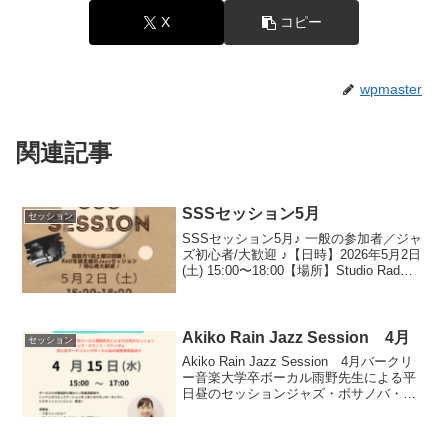
X
コピー
wpmaster
関連記事
SSSセッション5月
セッション
SSSセッション5月♪ 一般の参加者／ジャ
ズ初心者/大歓迎 ♪【日時】2026年5月2日
(土) 15:00〜18:00【場所】Studio Rad千
葉県柏市柏3-6-25 柏ツインビル2-1F04-
7161-3300【参加／見学費】参加者 ...
Akiko Rain Jazz Session 4月
セッション
Akiko Rain Jazz Session 4月バークリ
ー音楽大学卒ボーカル雨野先生による平
日昼のセッションジャズ・ボサノバ・ラ
テン中心初心者ボーカリストやボーカル
曲の楽器演奏者向け【日時】2026年4月
15日(水) 15:00〜17:...