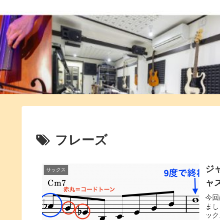
フレーズ
ジ
サックス
ャ
今回
まし
ック